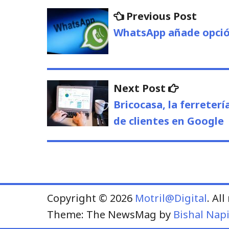
Navegación
Previo
Previous Post
post:
de
WhatsApp añade opció
entradas
Next
Next Post
post:
Bricocasa, la ferreter
de clientes en Google
Copyright © 2026
Motril@Digital
. Al
Theme: The NewsMag by
Bishal Napi