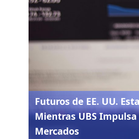
Futuros de EE. UU. Est
Mientras UBS Impulsa
Mercados