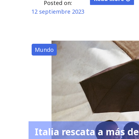
Posted on:
"Venecia
12 septiembre 2023
adopta
peaje
turístico:
¿Será
Mundo
eficaz
en
su
lucha
contra
el
turismo
abrumador?"
Italia rescata a más d