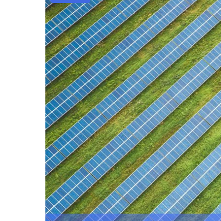
Antes
del
IPC
Mientras
UBS
Impulsa
a
Europa:
Resumen
de
Mercados"