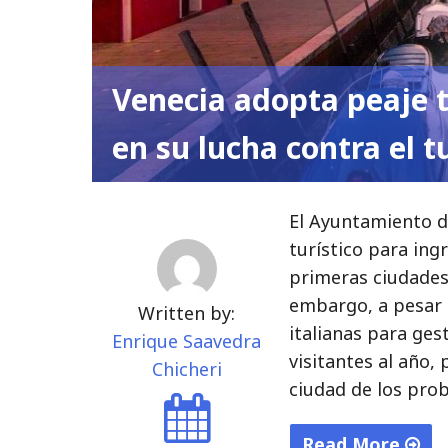
Venecia adopta peaje tu
en su lucha contra el
El Ayuntamiento de
turístico para ing
primeras ciudades
embargo, a pesar 
Written by:
italianas para ges
Enrique Saavedra
visitantes al año, 
Chicheri
ciudad de los pro
Read More