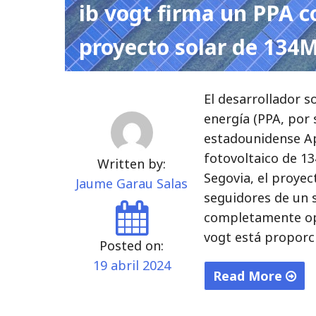
ib vogt firma un PPA c
proyecto solar de 13
El desarrollador 
energía (PPA, por 
estadounidense Ap
fotovoltaico de 1
Written by:
Segovia, el proyec
Jaume Garau Salas
seguidores de un s
completamente ope
vogt está proporc
Posted on:
19 abril 2024
Read More
"ib