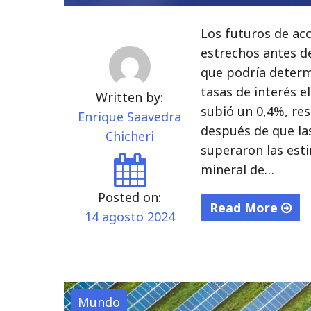
Los futuros de ac
estrechos antes d
que podría determi
tasas de interés e
Written by:
subió un 0,4%, r
Enrique Saavedra
después de que la
Chicheri
superaron las est
mineral de…
Posted on:
Read More
14 agosto 2024
"Futuros
de
EE.
UU.
Mundo
Estables