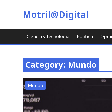
Skip
to
Motril@Digital
content
Ciencia y tecnologia
Política
Opin
Category: Mundo
Mundo