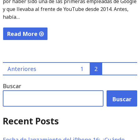
por haber sido una de las primeras empleadas de Google
y que llevaba al frente de YouTube desde 2014. Antes,
había…
Read More
"Dimite
el
CEO
Paginación
Anteriores
1
2
de
YouTube
de
Buscar
(y
entradas
ya
Buscar
hay
sucesor)"
Recent Posts
Fecha de lanzamiento del iPhone 16: ¿Cuándo