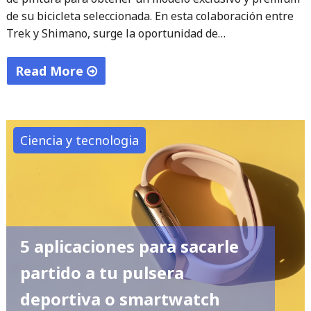
de su bicicleta seleccionada. En esta colaboración entre
Trek y Shimano, surge la oportunidad de…
Read More
"Nace
la
Increíble
Ciencia y tecnologia
Checkpoint
SLR
fruto
de
la
5 aplicaciones para sacarle
Colaboración
partido a tu pulsera
entre
Trek
deportiva o smartwatch
y