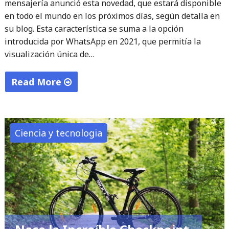
mensajería anunció esta novedad, que estará disponible
en todo el mundo en los próximos días, según detalla en
su blog. Esta característica se suma a la opción
introducida por WhatsApp en 2021, que permitía la
visualización única de…
Read More
"WhatsApp
añade
opción
Ciencia y tecnologia
de
mensajes
de
voz
autodestructibles"