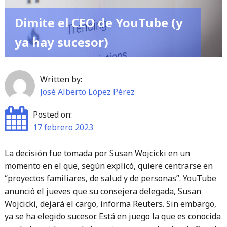
cargas
Dimite el CEO de YouTube (y
tu
dispositivo
ya hay sucesor)
si
quieres
que
Written by:
te
José Alberto López Pérez
dure
Posted on:
la
17 febrero 2023
batería"
La decisión fue tomada por Susan Wojcicki en un
momento en el que, según explicó, quiere centrarse en
“proyectos familiares, de salud y de personas”. YouTube
anunció el jueves que su consejera delegada, Susan
Wojcicki, dejará el cargo, informa Reuters. Sin embargo,
ya se ha elegido sucesor. Está en juego la que es conocida