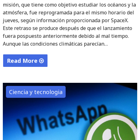
misión, que tiene como objetivo estudiar los océanos y la
atmósfera, fue reprogramada para el mismo horario del
jueves, según información proporcionada por SpaceX.
Este retraso se produce después de que el lanzamiento
fuera pospuesto anteriormente debido al mal tiempo.
Aunque las condiciones climáticas parecían…
Read More
"El
lanzamiento
del
Ciencia y tecnologia
satélite
PACE
de
la
NASA