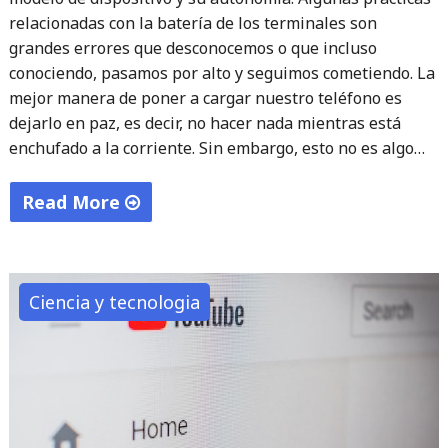
relacionadas con la batería de los terminales son
grandes errores que desconocemos o que incluso
conociendo, pasamos por alto y seguimos cometiendo. La
mejor manera de poner a cargar nuestro teléfono es
dejarlo en paz, es decir, no hacer nada mientras está
enchufado a la corriente. Sin embargo, esto no es algo…
Read More
"Esto
es
lo
Ciencia y tecnologia
que
nunca
debes
hacer
mientras