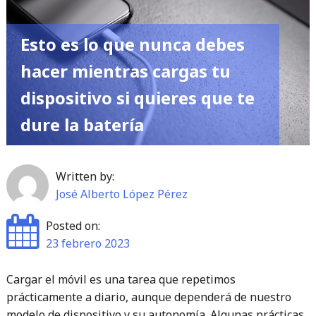
una
pesadilla
Esto es lo que nunca debes
para
hacer mientras cargas tu
la
dispositivo si quieres que te
privacidad"
dure la batería
Written by:
José Alberto López Pérez
Posted on:
23 febrero 2023
Cargar el móvil es una tarea que repetimos
prácticamente a diario, aunque dependerá de nuestro
modelo de dispositivo y su autonomía. Algunas prácticas