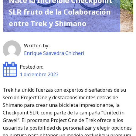
Nace la Increíble Checkpoint
SLR fruto de la Colaboración
entre Trek y Shimano
Written by:
Enrique Saavedra Chicheri
Posted on:
1 diciembre 2023
Trek ha unido fuerzas con expertos diseñadores de su
sección Project One y destacados mentes detrás de
Shimano para crear una bicicleta impresionante, la
Checkpoint SLR, como parte de la campaña “United in
Gravel”. El programa Project One de Trek ofrece a los
usuarios la posibilidad de personalizar y elegir opciones
de pintura para obtener un modelo exclusivo y premium