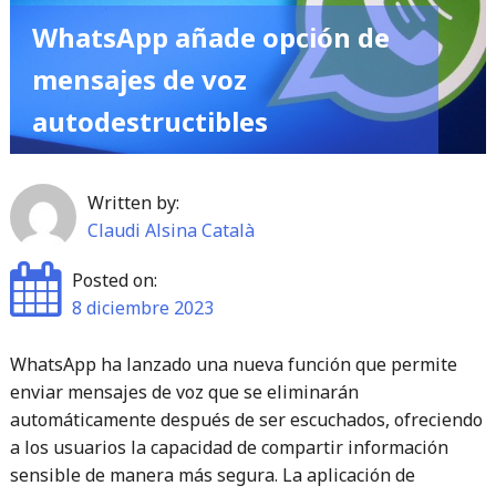
se
WhatsApp añade opción de
retrasa
nuevamente
mensajes de voz
por
autodestructibles
condiciones
climáticas
adversas"
Written by:
Claudi Alsina Català
Posted on:
8 diciembre 2023
WhatsApp ha lanzado una nueva función que permite
enviar mensajes de voz que se eliminarán
automáticamente después de ser escuchados, ofreciendo
a los usuarios la capacidad de compartir información
sensible de manera más segura. La aplicación de